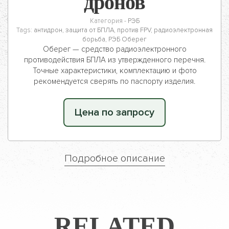
дронов
Категория -
РЭБ
Tags:
антидрон
,
защита от БПЛА
,
против FPV
,
радиоэлектронная
борьба
,
РЭБ Оберег
Оберег — средство радиоэлектронного
противодействия БПЛА из утвержденного перечня.
Точные характеристики, комплектацию и фото
рекомендуется сверять по паспорту изделия.
Цена по запросу
Подробное описание
RELATED