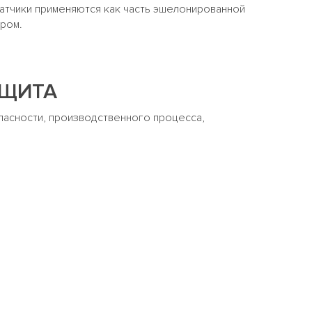
атчики применяются как часть эшелонированной
ором.
АЩИТА
пасности, производственного процесса,