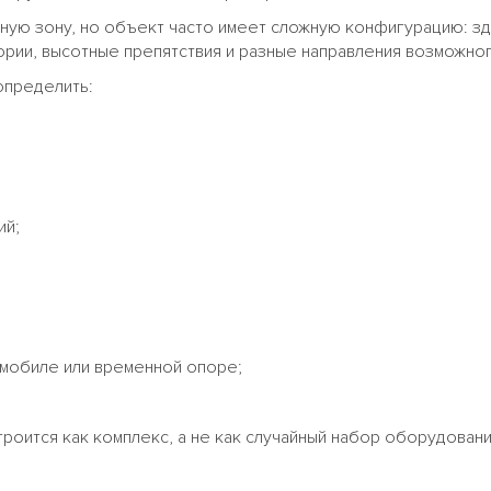
ую зону, но объект часто имеет сложную конфигурацию: зда
рии, высотные препятствия и разные направления возможног
определить:
ий;
омобиле или временной опоре;
оится как комплекс, а не как случайный набор оборудовани