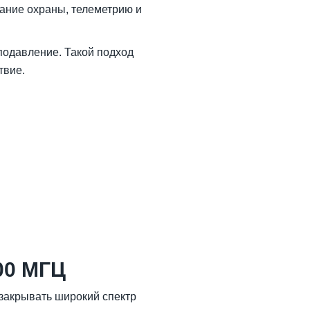
вание охраны, телеметрию и
подавление. Такой подход
твие.
00 МГЦ
закрывать широкий спектр